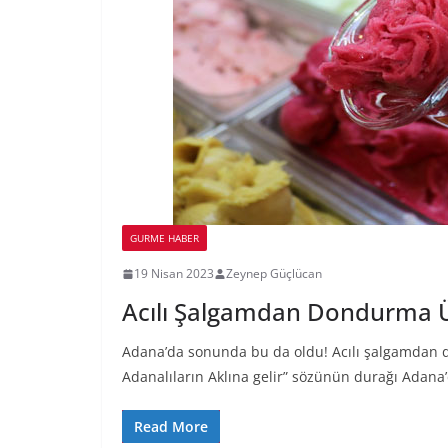
GURME HABER
19 Nisan 2023
Zeynep Güçlücan
Acılı Şalgamdan Dondurma Ü
Adana’da sonunda bu da oldu! Acılı şalgamdan do
Adanalıların Aklına gelir” sözünün durağı Adana
Read More