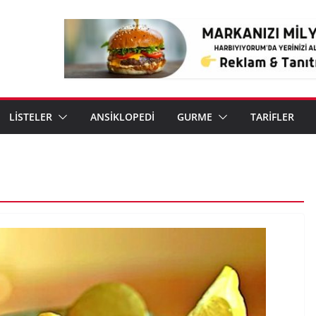
LİSTELER
ANSİKLOPEDİ
GURME
TARİFLER