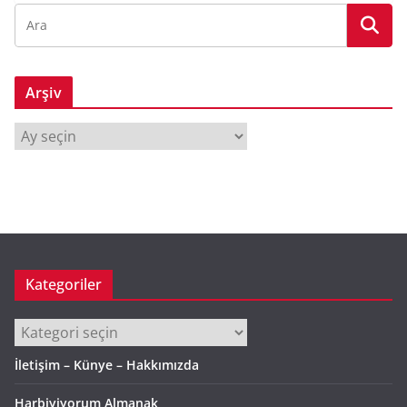
Arşiv
A
r
ş
i
v
Kategoriler
Kategoriler
İletişim – Künye – Hakkımızda
Harbiyiyorum Almanak