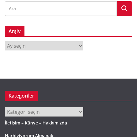
Arşiv
A
r
ş
i
v
Kategoriler
Kategoriler
İletişim – Künye – Hakkımızda
Harbiyiyorum Almanak