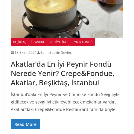
BEŞIKTAŞ
İSTANBUL
NE YİYELİM
PEYNIR FONDÜ
18 Ekim 2021
Salih Seckin Sevinc
Akatlar’da En İyi Peynir Fondü
Nerede Yenir? Crepe&Fondue,
Akatlar, Beşiktaş, İstanbul
İstanbul’daki En İyi Peynir ve Chinoise Fondü Sevgiliyle
gidilecek ve sevgiliyi etkileyebilecek mekanlar vardır,
Akatlar’daki Crepe&Fondue Restaurant tam da böyle
Read More