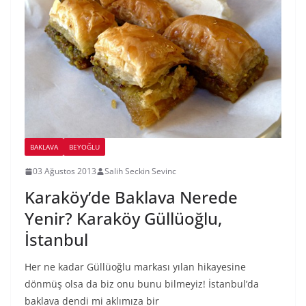
BAKLAVA
BEYOĞLU
03 Ağustos 2013
Salih Seckin Sevinc
Karaköy’de Baklava Nerede
Yenir? Karaköy Güllüoğlu,
İstanbul
Her ne kadar Güllüoğlu markası yılan hikayesine
dönmüş olsa da biz onu bunu bilmeyiz! İstanbul’da
baklava dendi mi aklımıza bir