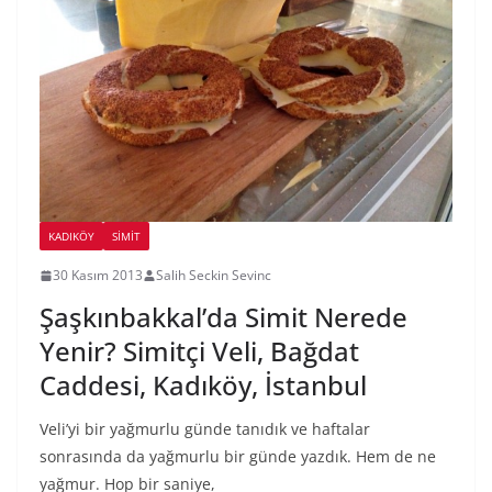
KADIKÖY
SIMIT
30 Kasım 2013
Salih Seckin Sevinc
Şaşkınbakkal’da Simit Nerede
Yenir? Simitçi Veli, Bağdat
Caddesi, Kadıköy, İstanbul
Veli’yi bir yağmurlu günde tanıdık ve haftalar
sonrasında da yağmurlu bir günde yazdık. Hem de ne
yağmur. Hop bir saniye,