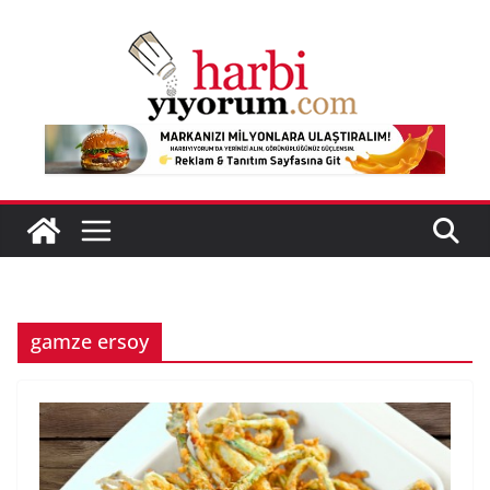
Skip
to
content
gamze ersoy