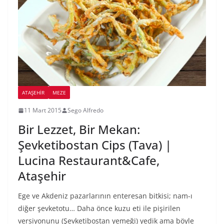
ATAŞEHIR
MEZE
11 Mart 2015
Sego Alfredo
Bir Lezzet, Bir Mekan:
Şevketibostan Cips (Tava) |
Lucina Restaurant&Cafe,
Ataşehir
Ege ve Akdeniz pazarlarının enteresan bitkisi; nam-ı
diğer şevketotu… Daha önce kuzu eti ile pişirilen
versiyonunu (Şevketibostan yemeği) yedik ama böyle