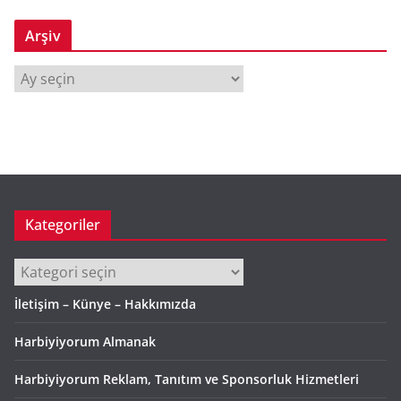
Arşiv
A
r
ş
i
v
Kategoriler
Kategoriler
İletişim – Künye – Hakkımızda
Harbiyiyorum Almanak
Harbiyiyorum Reklam, Tanıtım ve Sponsorluk Hizmetleri