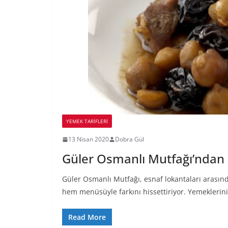
YEMEK TARİFLERİ
13 Nisan 2020
Dobra Gül
Güler Osmanlı Mutfağı’ndan 
Güler Osmanlı Mutfağı, esnaf lokantaları arasın
hem menüsüyle farkını hissettiriyor. Yemeklerin
Read More