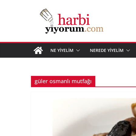
Skip
to
content
NE YİYELİM
NEREDE YİYELİM
güler osmanlı mutfağı