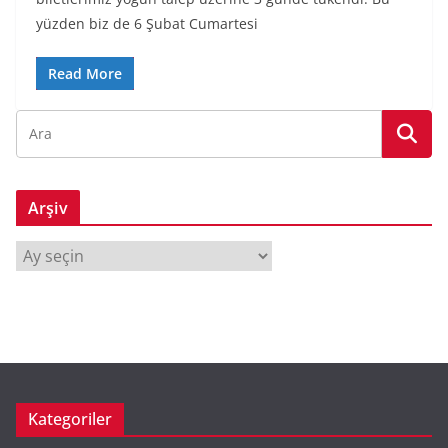
yüzden biz de 6 Şubat Cumartesi
Read More
Arşiv
A
r
ş
i
v
Kategoriler