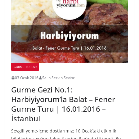
GURME TURLAR
03 Ocak 2016
Salih Seckin Sevinc
Gurme Gezi No.1:
Harbiyiyorum’la Balat – Fener
Gurme Turu | 16.01.2016 –
İstanbul
Sevgili yeme-içme dostlarımız; 16 Ocak’taki etkinlik
biletlerimiz yoğun talep üzerine 3 günde tükendi. Bu