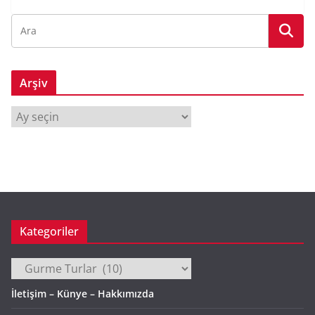
Arşiv
A
r
ş
i
v
Kategoriler
Kategoriler
İletişim – Künye – Hakkımızda