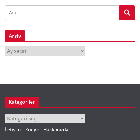
Arşiv
A
r
ş
i
v
Kategoriler
Kategoriler
İletişim – Künye – Hakkımızda