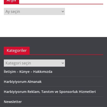
Arşiv
A
r
ş
i
v
Kategoriler
Kategoriler
İletişim – Künye – Hakkımızda
Harbiyiyorum Almanak
Harbiyiyorum Reklam, Tanıtım ve Sponsorluk Hizmetleri
Newsletter