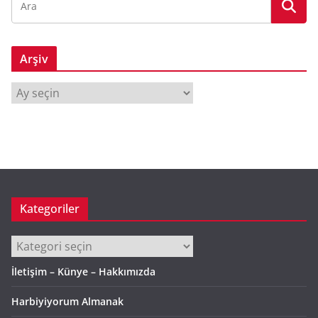
Arşiv
A
r
ş
i
v
Kategoriler
Kategoriler
İletişim – Künye – Hakkımızda
Harbiyiyorum Almanak