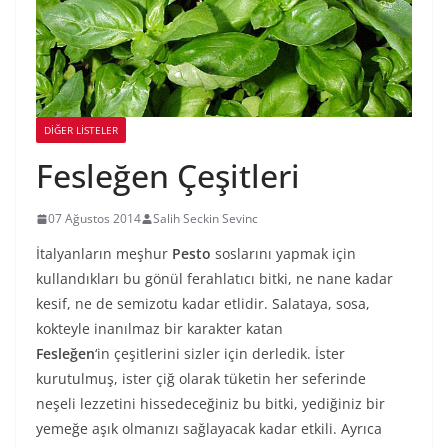
DIĞER LISTELER
Fesleğen Çeşitleri
07 Ağustos 2014
Salih Seckin Sevinc
İtalyanların meşhur
Pesto
soslarını yapmak için
kullandıkları bu gönül ferahlatıcı bitki, ne nane kadar
kesif, ne de semizotu kadar etlidir. Salataya, sosa,
kokteyle inanılmaz bir karakter katan
Fesleğen
‘in çeşitlerini sizler için derledik. İster
kurutulmuş, ister çiğ olarak tüketin her seferinde
neşeli lezzetini hissedeceğiniz bu bitki, yediğiniz bir
yemeğe aşık olmanızı sağlayacak kadar etkili. Ayrıca