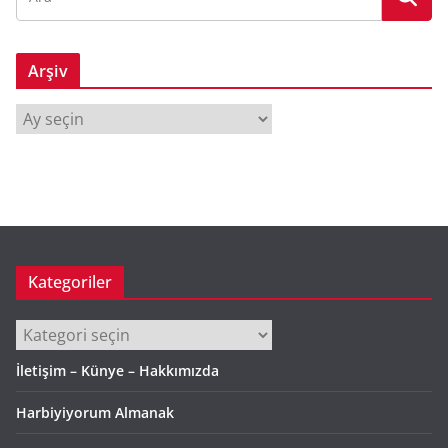
Arşiv
A
r
ş
i
v
Kategoriler
Kategoriler
İletişim – Künye – Hakkımızda
Harbiyiyorum Almanak