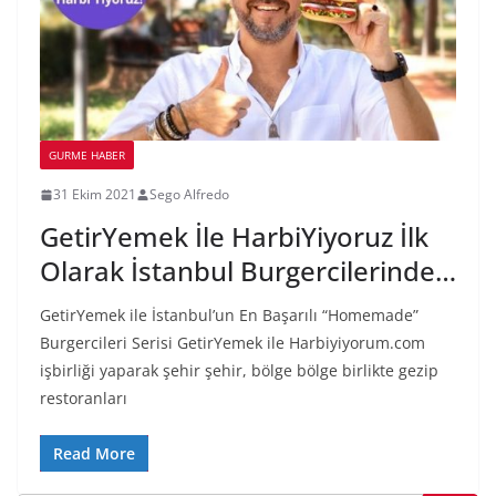
GURME HABER
31 Ekim 2021
Sego Alfredo
GetirYemek İle HarbiYiyoruz İlk
Olarak İstanbul Burgercilerinde…
GetirYemek ile İstanbul’un En Başarılı “Homemade”
Burgercileri Serisi GetirYemek ile Harbiyiyorum.com
işbirliği yaparak şehir şehir, bölge bölge birlikte gezip
restoranları
Read More