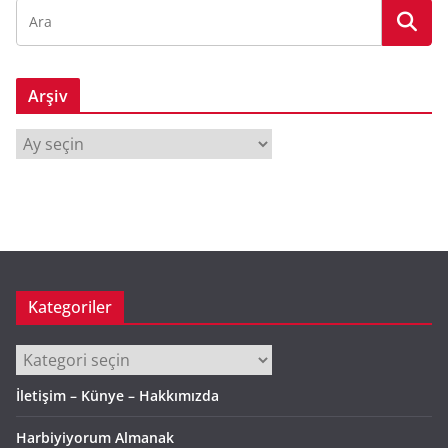
Arşiv
A
r
ş
i
v
Kategoriler
Kategoriler
İletişim – Künye – Hakkımızda
Harbiyiyorum Almanak