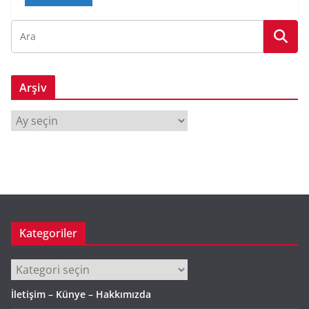
Arşiv
A
r
ş
i
v
Kategoriler
Kategoriler
İletişim – Künye – Hakkımızda