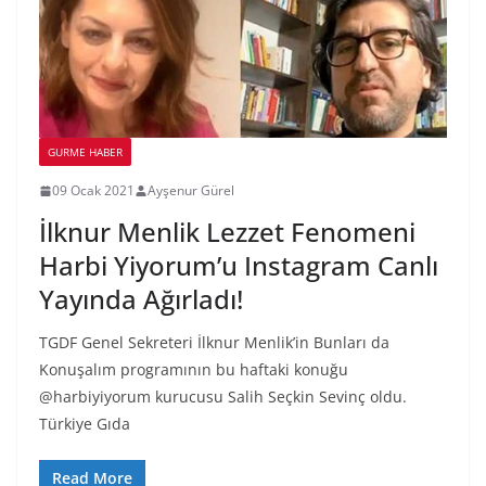
GURME HABER
09 Ocak 2021
Ayşenur Gürel
İlknur Menlik Lezzet Fenomeni
Harbi Yiyorum’u Instagram Canlı
Yayında Ağırladı!
TGDF Genel Sekreteri İlknur Menlik’in Bunları da
Konuşalım programının bu haftaki konuğu
@harbiyiyorum kurucusu Salih Seçkin Sevinç oldu.
Türkiye Gıda
Read More