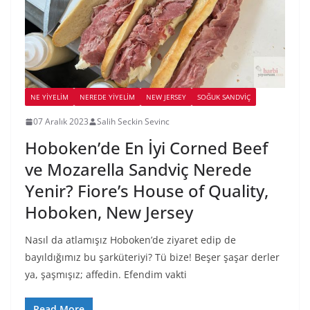
NE YİYELİM
NEREDE YİYELİM
NEW JERSEY
SOĞUK SANDVIÇ
07 Aralık 2023
Salih Seckin Sevinc
Hoboken’de En İyi Corned Beef
ve Mozarella Sandviç Nerede
Yenir? Fiore’s House of Quality,
Hoboken, New Jersey
Nasıl da atlamışız Hoboken’de ziyaret edip de
bayıldığımız bu şarküteriyi? Tü bize! Beşer şaşar derler
ya, şaşmışız; affedin. Efendim vakti
Read More