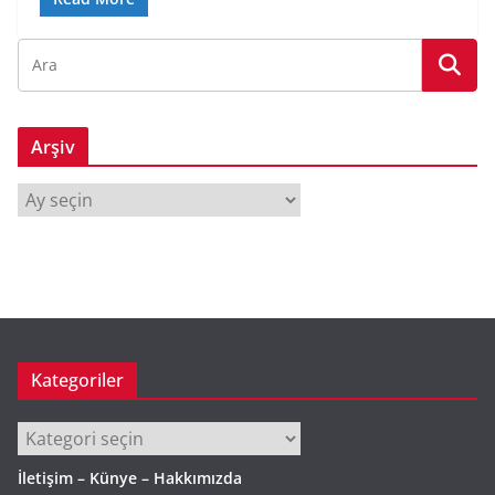
Arşiv
A
r
ş
i
v
Kategoriler
Kategoriler
İletişim – Künye – Hakkımızda