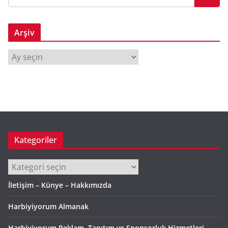
Arşiv
A
r
ş
i
v
Kategoriler
Kategoriler
İletişim – Künye – Hakkımızda
Harbiyiyorum Almanak
Harbiyiyorum Reklam, Tanıtım ve Sponsorluk Hizmetleri