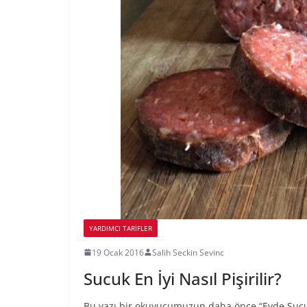
YARDIMCI TARIFLER
19 Ocak 2016
Salih Seckin Sevinc
Sucuk En İyi Nasıl Pişirilir?
Bu yazı bir okuyucumuzun daha önce “Evde Sucuk 