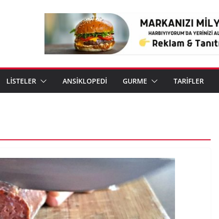
LİSTELER
ANSİKLOPEDİ
GURME
TARİFLER