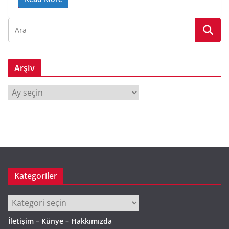
Arşiv
A
r
ş
i
v
Kategoriler
Kategoriler
İletişim – Künye – Hakkımızda