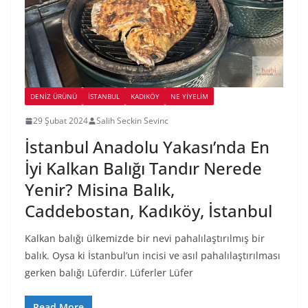
DENIZ ÜRÜNÜ
İSTANBUL
KADIKÖY
NE YİYELİM
29 Şubat 2024
Salih Seckin Sevinc
İstanbul Anadolu Yakası’nda En
İyi Kalkan Balığı Tandır Nerede
Yenir? Misina Balık,
Caddebostan, Kadıköy, İstanbul
Kalkan balığı ülkemizde bir nevi pahalılaştırılmış bir
balık. Oysa ki İstanbul’un incisi ve asıl pahalılaştırılması
gerken balığı Lüferdir. Lüferler Lüfer
Read More