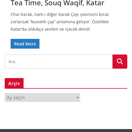
Tea Time, Souq Waqif, Katar
Chai Karak, nam-ı diğer Karak Çayı çevirisini biraz
zorlarsak “kuvvetli çay” anlamına geliyor. Özellikle
Katar’da oldukça sevilen ve içecek dendi
Read More
Arşiv
A
r
ş
i
v