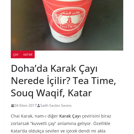
ÇAY
KATAR
Doha’da Karak Çayı
Nerede İçilir? Tea Time,
Souq Waqif, Katar
04 Ekim 2017
Salih Seckin Sevinc
Chai Karak, nam-ı diğer
Karak Çayı
çevirisini biraz
zorlarsak “kuvvetli çay” anlamına geliyor. Özellikle
Katar’da oldukça sevilen ve
içecek
dendi mi akla