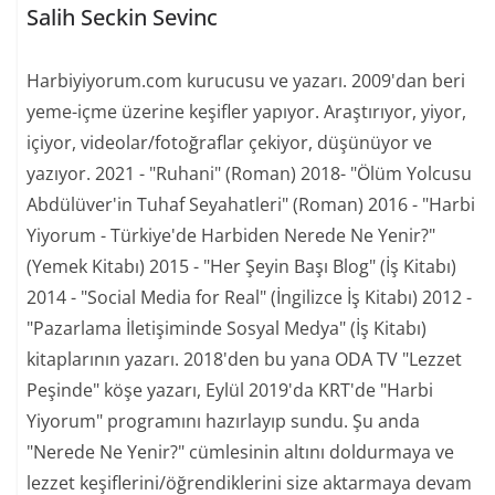
Salih Seckin Sevinc
Harbiyiyorum.com kurucusu ve yazarı. 2009'dan beri
yeme-içme üzerine keşifler yapıyor. Araştırıyor, yiyor,
içiyor, videolar/fotoğraflar çekiyor, düşünüyor ve
yazıyor. 2021 - "Ruhani" (Roman) 2018- "Ölüm Yolcusu
Abdülüver'in Tuhaf Seyahatleri" (Roman) 2016 - "Harbi
Yiyorum - Türkiye'de Harbiden Nerede Ne Yenir?"
(Yemek Kitabı) 2015 - "Her Şeyin Başı Blog" (İş Kitabı)
2014 - "Social Media for Real" (İngilizce İş Kitabı) 2012 -
"Pazarlama İletişiminde Sosyal Medya" (İş Kitabı)
kitaplarının yazarı. 2018'den bu yana ODA TV "Lezzet
Peşinde" köşe yazarı, Eylül 2019'da KRT'de "Harbi
Yiyorum" programını hazırlayıp sundu. Şu anda
"Nerede Ne Yenir?" cümlesinin altını doldurmaya ve
lezzet keşiflerini/öğrendiklerini size aktarmaya devam