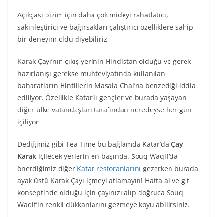
Açıkçası bizim için daha çok mideyi rahatlatıcı,
sakinleştirici ve bağırsakları çalıştırıcı özelliklere sahip
bir deneyim oldu diyebiliriz.
Karak Çayı’nın çıkış yerinin Hindistan olduğu ve gerek
hazırlanışı gerekse muhteviyatında kullanılan
baharatların Hintlilerin Masala Chai’na benzediği iddia
ediliyor. Özellikle Katar’lı gençler ve burada yaşayan
diğer ülke vatandaşları tarafından neredeyse her gün
içiliyor.
Dediğimiz gibi Tea Time bu bağlamda Katar’da
Çay
Karak
içilecek yerlerin en başında. Souq Waqif’da
önerdiğimiz diğer
Katar restoranlarını
gezerken burada
ayak üstü Karak Çayı içmeyi atlamayın! Hatta al ve git
konseptinde olduğu için çayınızı alıp doğruca Souq
Waqif’in renkli dükkanlarını gezmeye koyulabilirsiniz.