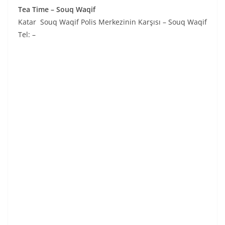
Tea Time – Souq Waqif
Katar Souq Waqif Polis Merkezinin Karşısı – Souq Waqif
Tel: –