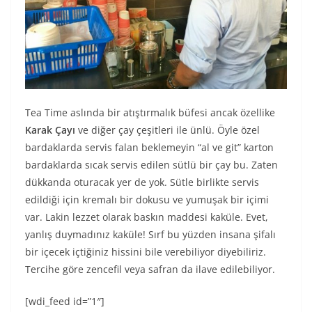
Tea Time aslında bir atıştırmalık büfesi ancak özellike
Karak Çayı
ve diğer çay çeşitleri ile ünlü. Öyle özel
bardaklarda servis falan beklemeyin “al ve git” karton
bardaklarda sıcak servis edilen sütlü bir çay bu. Zaten
dükkanda oturacak yer de yok. Sütle birlikte servis
edildiği için kremalı bir dokusu ve yumuşak bir içimi
var. Lakin lezzet olarak baskın maddesi kaküle. Evet,
yanlış duymadınız kaküle! Sırf bu yüzden insana şifalı
bir içecek içtiğiniz hissini bile verebiliyor diyebiliriz.
Tercihe göre zencefil veya safran da ilave edilebiliyor.
[wdi_feed id=”1″]