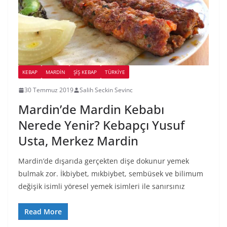
KEBAP
MARDIN
ŞIŞ KEBAP
TÜRKIYE
30 Temmuz 2019
Salih Seckin Sevinc
Mardin’de Mardin Kebabı
Nerede Yenir? Kebapçı Yusuf
Usta, Merkez Mardin
Mardin’de dışarıda gerçekten dişe dokunur yemek
bulmak zor. İkbiybet, mıkbiybet, sembüsek ve bilimum
değişik isimli yöresel yemek isimleri ile sanırsınız
Read More