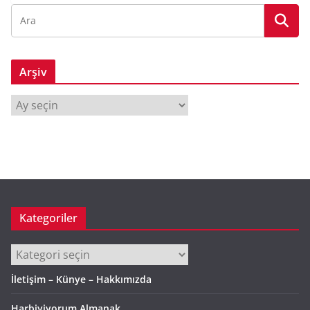
Arşiv
A
r
ş
i
v
Kategoriler
Kategoriler
İletişim – Künye – Hakkımızda
Harbiyiyorum Almanak