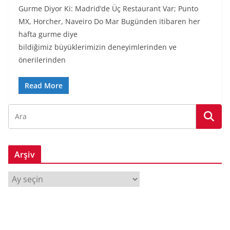
Gurme Diyor Ki: Madrid’de Üç Restaurant Var; Punto
MX, Horcher, Naveiro Do Mar Bugünden itibaren her
hafta gurme diye
bildiğimiz büyüklerimizin deneyimlerinden ve
önerilerinden
Read More
Arşiv
A
r
ş
i
v