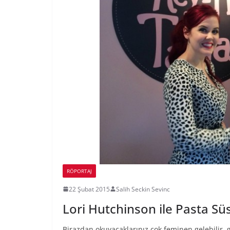
RÖPORTAJ
22 Şubat 2015
Salih Seckin Sevinc
Lori Hutchinson ile Pasta S
Birazdan okuyacaklarınız çok feminen gelebilir,