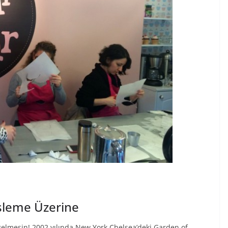
üsleme Üzerine
 gelmesin! 2002 yılında New York Chelsea’deki Garden of