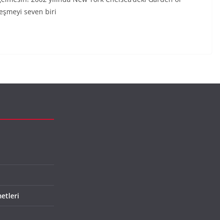
leşmeyi seven biri
etleri