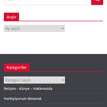
Arşiv
A
r
ş
i
v
Kategoriler
Kategoriler
İletişim – Künye – Hakkımızda
Harbiyiyorum Almanak