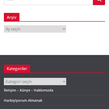
Arşiv
A
r
ş
i
v
Kategoriler
Kategoriler
İletişim – Künye – Hakkımızda
Harbiyiyorum Almanak