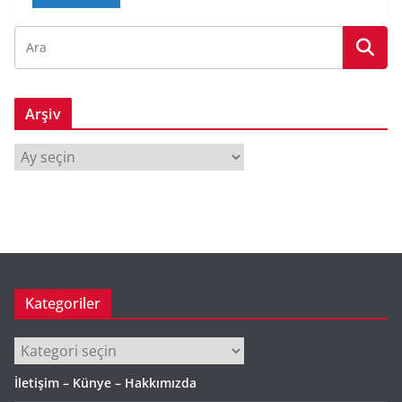
Arşiv
A
r
ş
i
v
Kategoriler
Kategoriler
İletişim – Künye – Hakkımızda