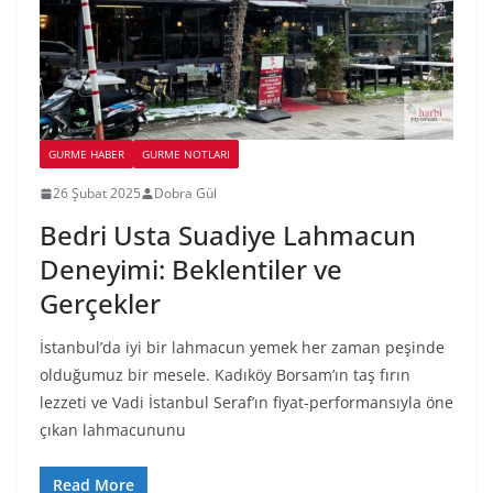
GURME HABER
GURME NOTLARI
26 Şubat 2025
Dobra Gül
Bedri Usta Suadiye Lahmacun
Deneyimi: Beklentiler ve
Gerçekler
İstanbul’da iyi bir lahmacun yemek her zaman peşinde
olduğumuz bir mesele. Kadıköy Borsam’ın taş fırın
lezzeti ve Vadi İstanbul Seraf’ın fiyat-performansıyla öne
çıkan lahmacununu
Read More