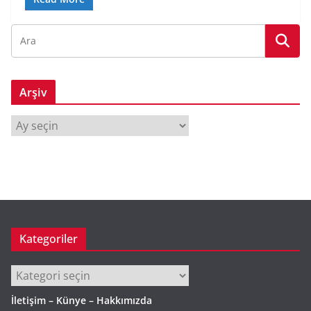
Arşiv
A
r
ş
i
v
Kategoriler
Kategoriler
İletişim – Künye – Hakkımızda