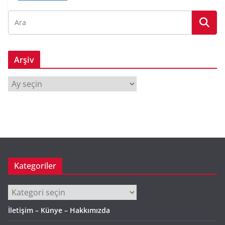
Arşiv
A
r
ş
i
v
Kategoriler
Kategoriler
İletişim – Künye – Hakkımızda