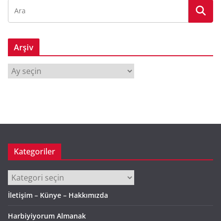
Arşiv
A
r
ş
i
v
Kategoriler
Kategoriler
İletişim – Künye – Hakkımızda
Harbiyiyorum Almanak