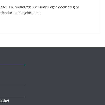
zdı. Eh, önümüzde mevsimler eğer dedikleri gibi
ni dondurma bu şehirde bir
etleri