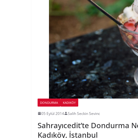
DONDURMA
KADIKÖY
05 Eylül 2014
Salih Seckin Sevinc
Sahrayıcedit’te Dondurma N
Kadıköy, İstanbul