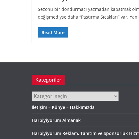
Sezonu bir dondurmacı yazmadan kapatmak olma
değişmediyse daha “Pastırma Sıcakları” var. Ya
Read More
Kategoriler
Kategoriler
İletişim – Künye – Hakkımızda
Harbiyiyorum Almanak
Harbiyiyorum Reklam, Tanıtım ve Sponsorluk Hizm