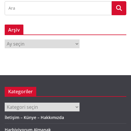
Arşiv
A
r
ş
i
v
Kategoriler
Kategoriler
İletişim – Künye – Hakkımızda
Harbiyiyorum Almanak