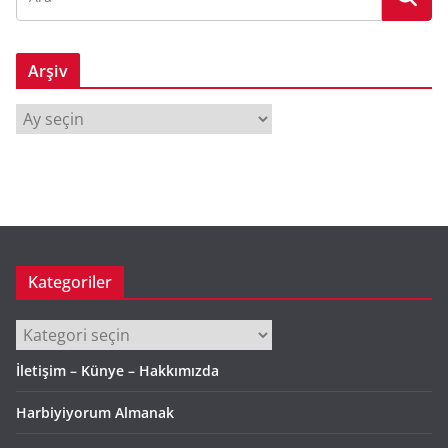
Arşiv
A
r
ş
i
v
Kategoriler
Kategoriler
İletişim – Künye – Hakkımızda
Harbiyiyorum Almanak