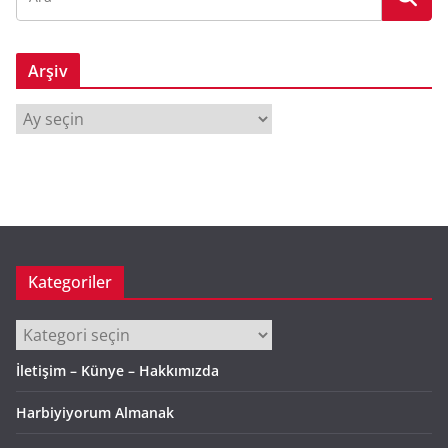
Arşiv
A
r
ş
i
v
Kategoriler
Kategoriler
İletişim – Künye – Hakkımızda
Harbiyiyorum Almanak