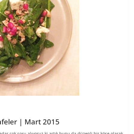
afeler | Mart 2015
kadar çok soru alıyoruz ki artık bunu da düzenli bir köşe olarak