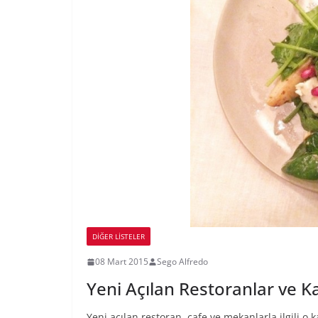
DIĞER LISTELER
08 Mart 2015
Sego Alfredo
Yeni Açılan Restoranlar ve K
Yeni açılan restoran, cafe ve mekanlarla ilgili o 