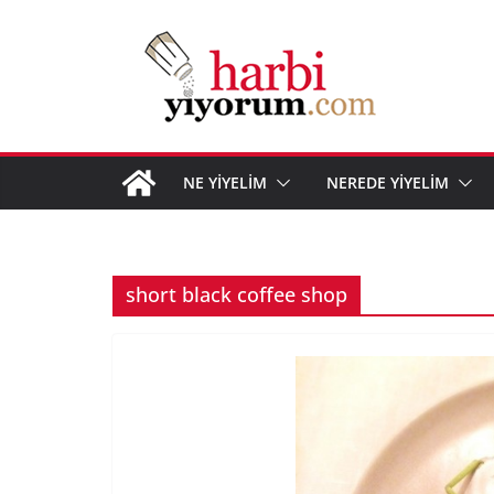
Skip
to
content
NE YİYELİM
NEREDE YİYELİM
short black coffee shop