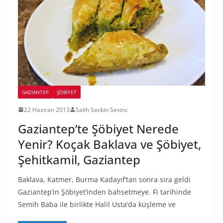
GAZIANTEP
ŞÖBIYET
22 Haziran 2013
Salih Seckin Sevinc
Gaziantep’te Şöbiyet Nerede
Yenir? Koçak Baklava ve Şöbiyet,
Şehitkamil, Gaziantep
Baklava, Katmer, Burma Kadayıf‘tan sonra sıra geldi
Gaziantep’in Şöbiyet’inden bahsetmeye. Fi tarihinde
Semih Baba ile birlikte Halil Usta’da küşleme ve