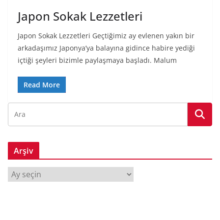
Japon Sokak Lezzetleri
Japon Sokak Lezzetleri Geçtiğimiz ay evlenen yakın bir
arkadaşımız Japonya’ya balayına gidince habire yediği
içtiği şeyleri bizimle paylaşmaya başladı. Malum
Read More
Arşiv
A
r
ş
i