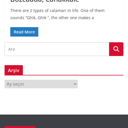
There are 2 types of calamari in life. One of them
sounds “Ghik, Ghik “, the other one makes a
Read More
Arşiv
A
r
ş
i
v