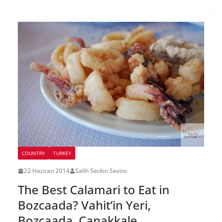
COUNTRY
TURKEY
22 Haziran 2014
Salih Seckin Sevinc
The Best Calamari to Eat in
Bozcaada? Vahit’in Yeri,
Bozcaada, Canakkale