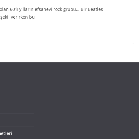
lan 60’lı yılların efsanevi rock grubu… Bir Beatles
şekil verirken bu
etleri