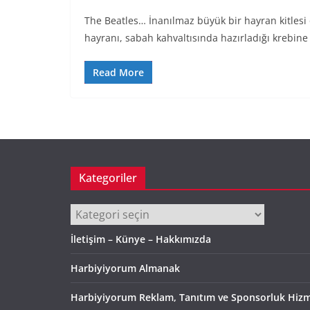
The Beatles… İnanılmaz büyük bir hayran kitlesi o
hayranı, sabah kahvaltısında hazırladığı krebine 
Read More
Kategoriler
Kategoriler
İletişim – Künye – Hakkımızda
Harbiyiyorum Almanak
Harbiyiyorum Reklam, Tanıtım ve Sponsorluk Hizm