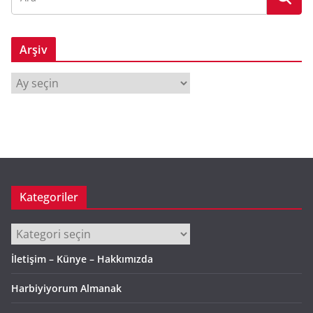
Arşiv
A
r
ş
i
v
Kategoriler
Kategoriler
İletişim – Künye – Hakkımızda
Harbiyiyorum Almanak