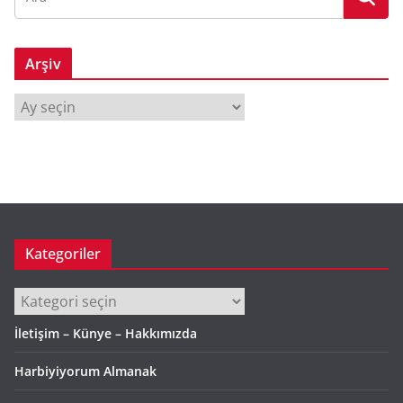
Arşiv
A
r
ş
i
v
Kategoriler
Kategoriler
İletişim – Künye – Hakkımızda
Harbiyiyorum Almanak