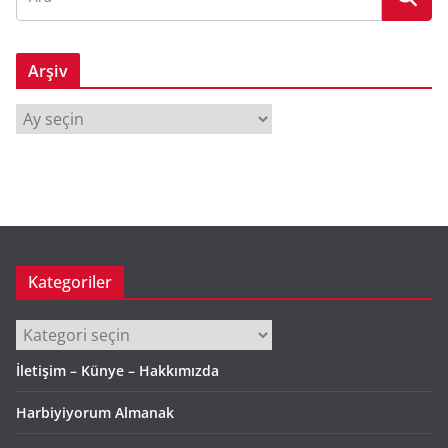
Arşiv
A
r
ş
i
v
Kategoriler
Kategoriler
İletişim – Künye – Hakkımızda
Harbiyiyorum Almanak