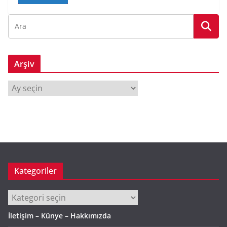
Arşiv
A
r
ş
i
v
Kategoriler
Kategoriler
İletişim – Künye – Hakkımızda