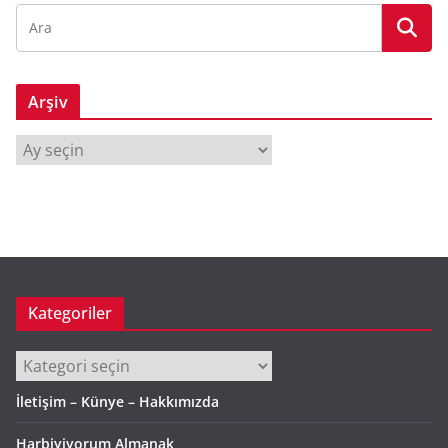
Arşiv
A
r
ş
i
v
Kategoriler
Kategoriler
İletişim – Künye – Hakkımızda
Harbiyiyorum Almanak