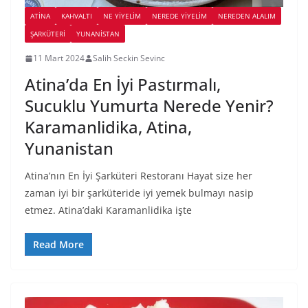
ATINA
KAHVALTI
NE YİYELİM
NEREDE YİYELİM
NEREDEN ALALIM
ŞARKÜTERI
YUNANISTAN
11 Mart 2024
Salih Seckin Sevinc
Atina’da En İyi Pastırmalı,
Sucuklu Yumurta Nerede Yenir?
Karamanlidika, Atina,
Yunanistan
Atina’nın En İyi Şarküteri Restoranı Hayat size her
zaman iyi bir şarküteride iyi yemek bulmayı nasip
etmez. Atina’daki Karamanlidika işte
Read More