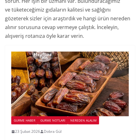
sorun. Her işin bir uzmanı var. Bulunduracağımız
ve tüketeceğimiz gıdaların kalitesi ve sağlığını
gözeterek sizler için araştırdık ve hangi ürün nereden
alınır sorusuna cevap vermeye çalıştık. İnceleyin,
alışveriş rotanıza öyle karar verin.
GURME HABER
GURME NOTLARI
NEREDEN ALALIM
23 Şubat 2026
Dobra Gül