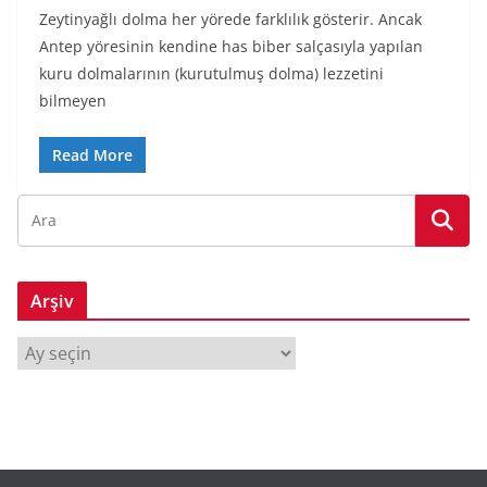
Zeytinyağlı dolma her yörede farklılık gösterir. Ancak
Antep yöresinin kendine has biber salçasıyla yapılan
kuru dolmalarının (kurutulmuş dolma) lezzetini
bilmeyen
Read More
Arşiv
A
r
ş
i
v