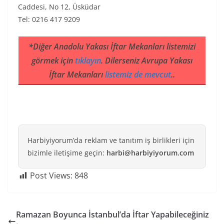
Caddesi, No 12, Üsküdar
Tel: 0216 417 9209
*Diğer Anadolu Yakası İftar Mekanları listemizi
görmek için
tıklayın
. Dilerseniz Avrupa Yakası
İftar Mekanları
listemiz de mevcut
..
Harbiyiyorum’da reklam ve tanıtım iş birlikleri için
bizimle iletişime geçin:
harbi@harbiyiyorum.com
Post Views:
848
Ramazan Boyunca İstanbul’da İftar Yapabileceğiniz