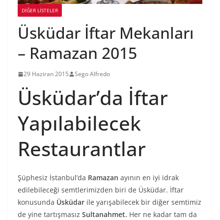
DIĞER LISTELER
Üsküdar İftar Mekanları
– Ramazan 2015
29 Haziran 2015
Sego Alfredo
Üsküdar’da İftar
Yapılabilecek
Restaurantlar
Şüphesiz İstanbul’da
Ramazan
ayının en iyi idrak
edilebileceği semtlerimizden biri de Üsküdar. İftar
konusunda
Üsküdar
ile yarışabilecek bir diğer semtimiz
de yine tartışmasız
Sultanahmet.
Her ne kadar tam da